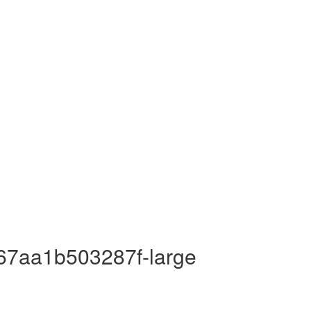
-67aa1b503287f-large