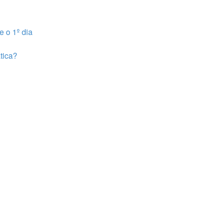
e o 1º dia
tica?