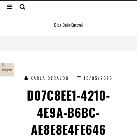
Blog Baby Enxoval
KARLA BERALDO
19/05/2026
D07C8EE1-4210-
4E9A-B6BC-
AE8E8E4FE646