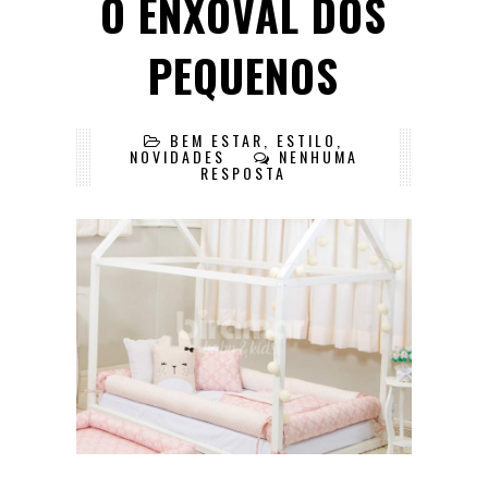
O ENXOVAL DOS
PEQUENOS
BEM ESTAR
,
ESTILO
,
NOVIDADES
NENHUMA
RESPOSTA