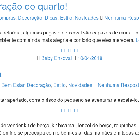
ração do quarto!
ompras
,
Decoração
,
Dicas
,
Estilo
,
Novidades
Nenhuma Resp
a reforma, algumas peças do enxoval são capazes de mudar tota
biente com ainda mais alegria e conforto que eles merecem.
L
Baby Enxoval
10/04/2018
a
Bem Estar
,
Decoração
,
Estilo
,
Novidades
Nenhuma Respos
ar apertado, corre o risco do pequeno se aventurar a escalá-lo
vender kit de berço, kit bicama,, lençol de berço, roupinhas, ki
bebê online se preocupa com o bem-estar das mamães em todas 