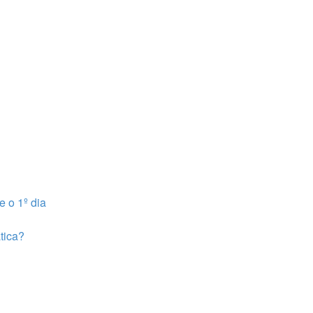
e o 1º dia
tica?