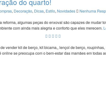
ração do quarto!
ompras
,
Decoração
,
Dicas
,
Estilo
,
Novidades
Nenhuma Resp
a reforma, algumas peças do enxoval são capazes de mudar tota
biente com ainda mais alegria e conforto que eles merecem.
L
vender kit de berço, kit bicama,, lençol de berço, roupinhas, ki
bebê online se preocupa com o bem-estar das mamães em todas 