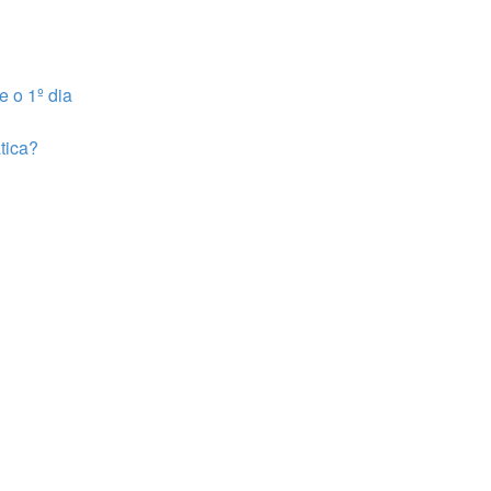
e o 1º dia
tica?