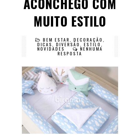
ACONCHEGO COM
MUITO ESTILO
BEM ESTAR
,
DECORAÇÃO
,
DICAS
,
DIVERSÃO
,
ESTILO
,
NOVIDADES
NENHUMA
RESPOSTA