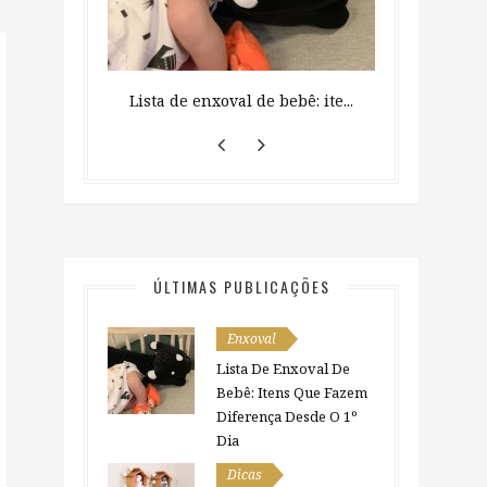
veja como ...
Lista de enxoval de bebê: ite...
Como organiza
ÚLTIMAS PUBLICAÇÕES
Enxoval
Lista De Enxoval De
Bebê: Itens Que Fazem
Diferença Desde O 1º
Dia
Dicas