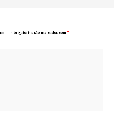
Como organizar a cômoda de be...
Frio exige cuidado: 
ampos obrigatórios são marcados com
*