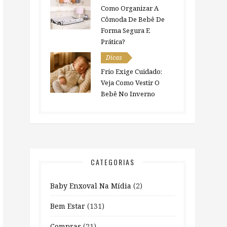
Como Organizar A
Cômoda De Bebê De
Forma Segura E
Prática?
Dicas
Frio Exige Cuidado:
Veja Como Vestir O
Bebê No Inverno
CATEGORIAS
Baby Enxoval Na Mídia
(2)
Bem Estar
(131)
Compras
(21)