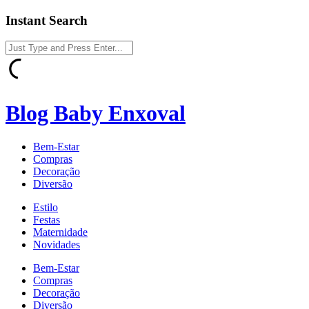
Instant Search
Blog Baby Enxoval
Bem-Estar
Compras
Decoração
Diversão
Estilo
Festas
Maternidade
Novidades
Bem-Estar
Compras
Decoração
Diversão