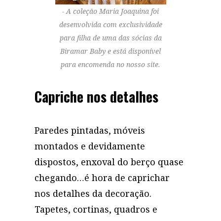
A coleção Maria Joaquina foi
desenvolvida com exclusividade
para filha de uma das sócias da
Biramar Baby e está disponível
para encomenda no nosso site.
Capriche nos detalhes
Paredes pintadas, móveis
montados e devidamente
dispostos, enxoval do berço quase
chegando…é hora de caprichar
nos detalhes da decoração.
Tapetes, cortinas, quadros e