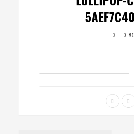
LOLLIPOP-
5AEF7C4
N