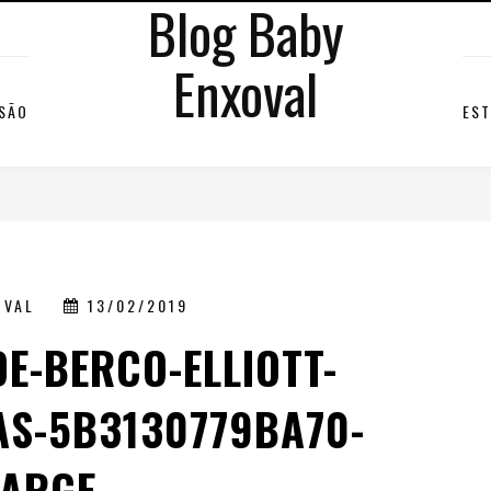
Blog Baby
Enxoval
RSÃO
EST
OVAL
13/02/2019
DE-BERCO-ELLIOTT-
AS-5B3130779BA70-
LARGE