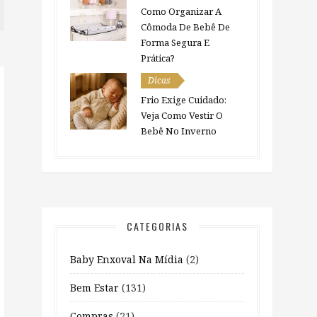
Como Organizar A
Cômoda De Bebê De
Forma Segura E
Prática?
Dicas
Frio Exige Cuidado:
Veja Como Vestir O
Bebê No Inverno
CATEGORIAS
Baby Enxoval Na Mídia
(2)
Bem Estar
(131)
Compras
(21)