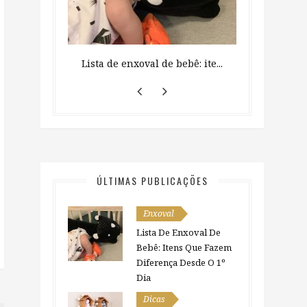
veja como ...
Lista de enxoval de bebê: ite...
Como organiza
ÚLTIMAS PUBLICAÇÕES
Enxoval
Lista De Enxoval De
Bebê: Itens Que Fazem
Diferença Desde O 1º
Dia
Dicas