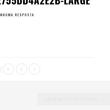
2755DD4A2E2B-LARGE
ENHUMA RESPOSTA
PRÓXIMA PUBLICAÇÃO