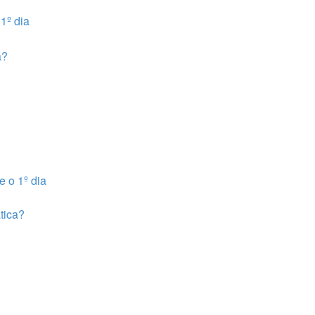
e o 1º dia
tica?