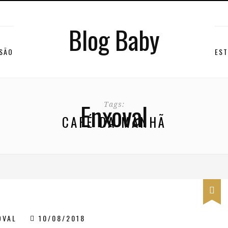
Blog Baby
RSÃO
EST
Enxoval
Tags:
CAFÉ DA MANHÃ
OVAL
10/08/2018