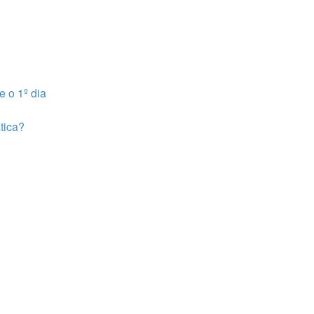
e o 1º dia
tica?