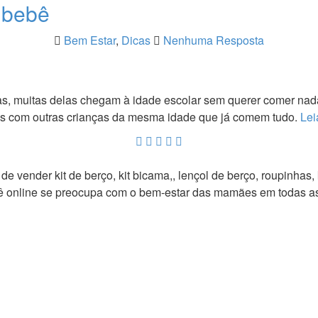
 bebê
Bem Estar
,
Dicas
Nenhuma Resposta
nças, muitas delas chegam à idade escolar sem querer comer na
as com outras crianças da mesma idade que já comem tudo.
Lei
vender kit de berço, kit bicama,, lençol de berço, roupinhas, ki
bebê online se preocupa com o bem-estar das mamães em todas 