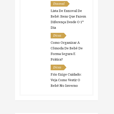
Enxoval
Lista De Enxoval De
Bebê: Itens Que Fazem
Diferença Desde O 1º
Dia
Dicas
Como Organizar A
Cômoda De Bebê De
Forma Segura E
Prática?
Dicas
Frio Exige Cuidado:
Veja Como Vestir O
Bebê No Inverno