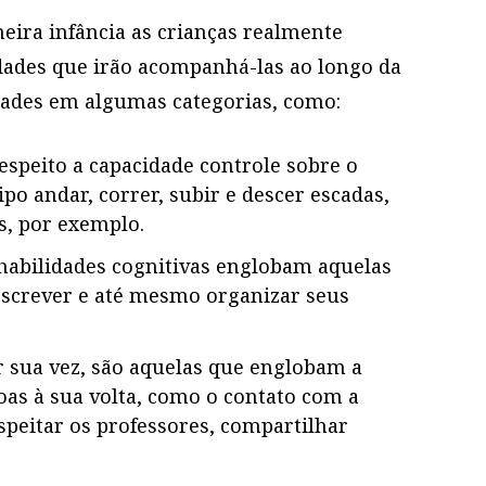
ra infância as crianças realmente
dades que irão acompanhá-las ao longo da
dades em algumas categorias, como:
Lista de enxoval de bebê: ite...
respeito a capacidade controle sobre o
ipo andar, correr, subir e descer escadas,
s, por exemplo.
 habilidades cognitivas englobam aquelas
 escrever e até mesmo organizar seus
r sua vez, são aquelas que englobam a
Como organizar a cômoda de be...
oas à sua volta, como o contato com a
espeitar os professores, compartilhar