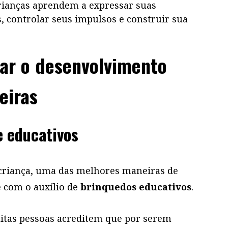
rianças aprendem a expressar suas
, controlar seus impulsos e construir sua
lar o desenvolvimento
Frio exige cuidado: veja como ...
eiras
e educativos
criança, uma das melhores maneiras de
Lista de enxoval de bebê: ite...
 com o auxílio de
brinquedos educativos
.
itas pessoas acreditem que por serem