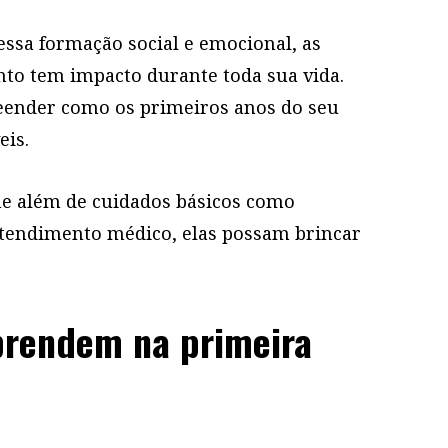
essa formação social e emocional, as
nto tem impacto durante toda sua vida.
eender como os primeiros anos do seu
Como organizar a cômoda de be...
eis.
e além de cuidados básicos como
atendimento médico, elas possam brincar
prendem na primeira
Frio exige cuidado: veja como ...