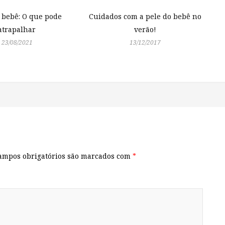
 bebê: O que pode
Cuidados com a pele do bebê no
atrapalhar
verão!
23/08/2021
13/12/2017
ampos obrigatórios são marcados com
*